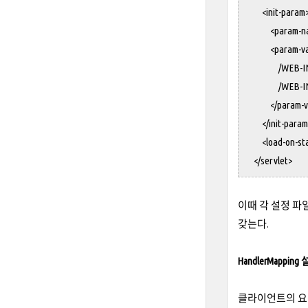
<init-param
<param-name>
<param-val
/WEB-INF/m
/WEB-INF/m
</param-va
</init-param
<load-on-start
</servlet>
이때 각 설정 파
갖는다.
HandlerMapping
클라이언트의 요청을