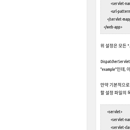
<servlet-name
<url-pattern>*
</servlet-map
</web-app>
위 설정은 모든 *.
DispatcherS
"example"인데, 
만약 기본적으로 사
할 설정 파일의 
<servlet>
<servlet-name
<servlet-class>