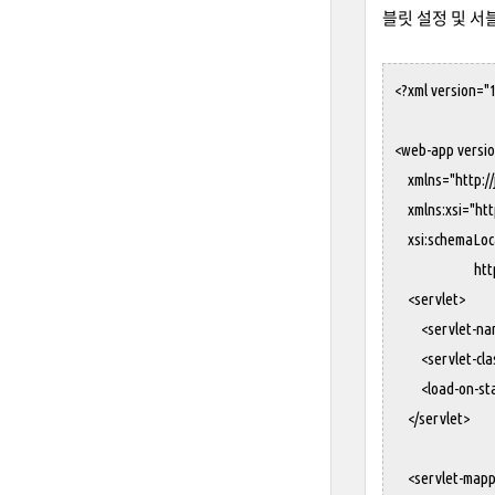
블릿 설정 및 서블
<?xml version="1
<web-app versio
xmlns="http://j
xmlns:xsi="htt
xsi:schemaLocat
http://java.
<servlet>
<servlet-name
<servlet-class>
<load-on-start
</servlet>
<servlet-mapp