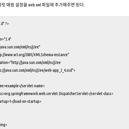
릿 매핑 설정을 web.xml 파일에 추가해주면 된다.
.0" ?>
n="2.4"
ava.sun.com/xml/ns/j2ee"
p://www.w3.org/2001/XMLSchema-instance"
ion="http://java.sun.com/xml/ns/j2ee
sun.com/xml/ns/j2ee/web-app_2_4.xsd">
>example</servlet-name>
org.springframework.web.servlet.DispatcherServlet</servlet-class>
up>1</load-on-startup>
ing>