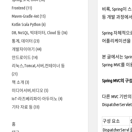
Frontend
(11)
비록, Sprin
Maven-Gradle-Ant
(15)
등 개발 과정에서
Kotlin Scala Python
(6)
DB, NoSQL, 빅데이터, Cloud 등
(36)
Spring 자체적
어플리케이션을 개
통계, 데이터
(23)
개발자이야기
(44)
본 글에서는 Spr
안드로이드
(14)
Spring MV
리눅스,Tomcat,서버,컨테이너 등
(21)
Spring MVC의 
책 소개
(3)
미디어서버,비디오
(5)
다른 MVC 기반
IoT-라즈베리파이-아두이노
(4)
DispatcherSer
기타 자료 등
(33)
구성 요소
홈
DispatcherServl