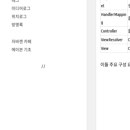
태그
et
미디어로그
HandlerMappin
위치로그
g
방명록
Controller
ViewResolver
자바캔 카페
View
메이븐 기초
이들 주요 구성 
/
/