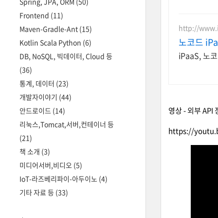
Spring, JPA, ORM
(50)
Frontend
(11)
http://www.
Maven-Gradle-Ant
(15)
노코드 iP
Kotlin Scala Python
(6)
iPaaS, 
DB, NoSQL, 빅데이터, Cloud 등
(36)
통계, 데이터
(23)
개발자이야기
(44)
영상 -
외부 API
안드로이드
(14)
리눅스,Tomcat,서버,컨테이너 등
https://yout
(21)
책 소개
(3)
미디어서버,비디오
(5)
IoT-라즈베리파이-아두이노
(4)
기타 자료 등
(33)