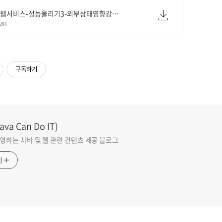
초식-웹서비스-성능올리기3-외부상태영향감소-2p-dist.pdf
MB
구독하기
va Can Do IT)
영하는 자바 및 웹 관련 컨텐츠 제공 블로그
기