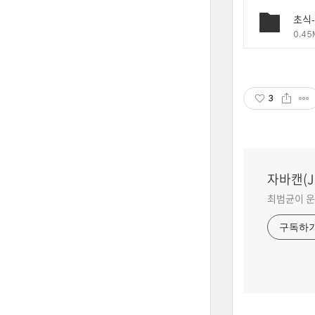
0.45
3
자바캔(Ja
최범균이 운
구독하