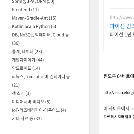
Spring, JPA, ORM
(50)
Frontend
(11)
http://ww
Maven-Gradle-Ant
(15)
파이선 컴
Kotlin Scala Python
(6)
파이선 1년 
DB, NoSQL, 빅데이터, Cloud 등
(36)
통계, 데이터
(23)
개발자이야기
(44)
안드로이드
(14)
윈도우 64비트에
리눅스,Tomcat,서버,컨테이너 등
(21)
http://sourceforg
책 소개
(3)
미디어서버,비디오
(5)
이 사이트에서
n
IoT-라즈베리파이-아두이노
(4)
오류 메시지와 함께 설
기타 자료 등
(33)