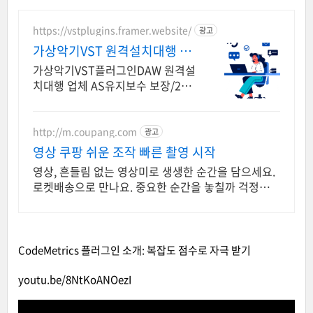
https://vstplugins.framer.website/
광고
가상악기VST 원격설치대행 가
상악기플러그인 원격설치대행
가상악기VST플러그인DAW 원격설
치대행 업체 AS유지보수 보장/24
시간 상담 가상악기VST플러그인D
AW 원격설치대행 전문업체/AS 유
지보수 보장/24시간 상담
http://m.coupang.com
광고
영상 쿠팡 쉬운 조작 빠른 촬영 시작
영상, 흔들림 없는 영상미로 생생한 순간을 담으세요.
로켓배송으로 만나요. 중요한 순간을 놓칠까 걱정이라
면, 안정적인 액션캠, 능숙하게 촬영하세요.
CodeMetrics 플러그인 소개: 복잡도 점수로 자극 받기
youtu.be/8NtKoANOezI