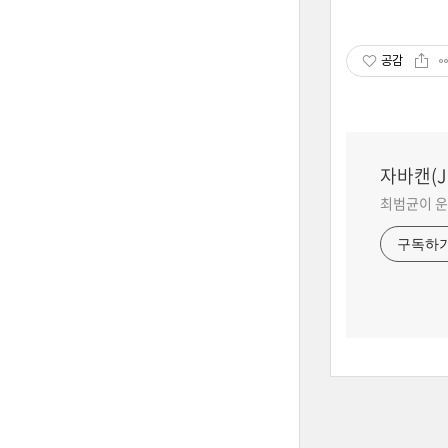
공감
자바캔(Ja
최범균이 운
구독하