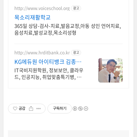
http://www.voiceschool.org
광고
목소리재활학교
365일 상담-검사-치료,발음교정,아동 성인 언어치료,
음성치료,발성교정,목소리성형
http://www.hrditbank.co.kr
광고
KG에듀원 아이티뱅크 김종수 2
7년경력전문가 IT취업상담
IT국비지원학원, 정보보안, 클라우
드, 인공지능, 취업맞춤특기병, 국비
취업교육.
공감
구독하기