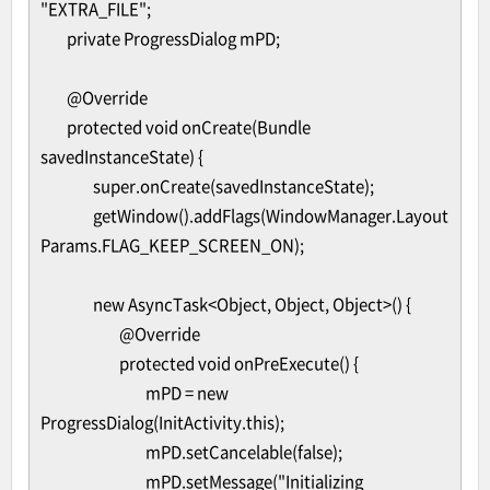
"EXTRA_FILE";
private ProgressDialog mPD;
@Override
protected void onCreate(Bundle
savedInstanceState) {
super.onCreate(savedInstanceState);
getWindow().addFlags(WindowManager.Layout
Params.FLAG_KEEP_SCREEN_ON);
new AsyncTask<Object, Object, Object>() {
@Override
protected void onPreExecute() {
mPD = new
ProgressDialog(InitActivity.this);
mPD.setCancelable(false);
mPD.setMessage("Initializing