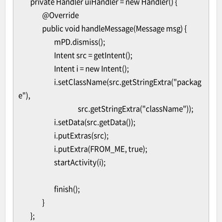
private Handler uiHandler = new Handler() {
@Override
public void handleMessage(Message msg) {
mPD.dismiss();
Intent src = getIntent();
Intent i = new Intent();
i.setClassName(src.getStringExtra("packag
e"),
src.getStringExtra("className"));
i.setData(src.getData());
i.putExtras(src);
i.putExtra(FROM_ME, true);
startActivity(i);
finish();
}
};