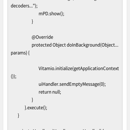
decoders...");
mPD.show();
}
@Override
protected Object doInBackground(Object...
params) {
Vitamio.initialize(getApplicationContext
());
uiHandler.sendEmptyMessage(0);
return null;
}
}.execute();
}