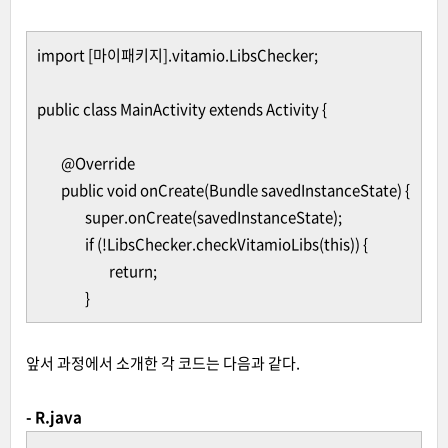
import [마이패키지].vitamio.LibsChecker;
public class MainActivity extends Activity {
@Override
public void onCreate(Bundle savedInstanceState) {
super.onCreate(savedInstanceState);
if (!LibsChecker.checkVitamioLibs(this)) {
return;
}
앞서 과정에서 소개한 각 코드는 다음과 같다.
- R.java