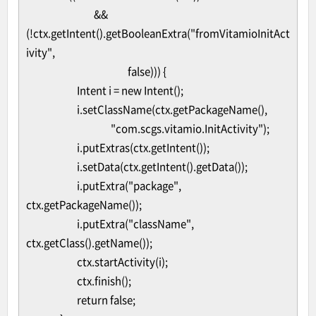
&&
(!ctx.getIntent().getBooleanExtra("fromVitamioInitAct
ivity",
false))) {
Intent i = new Intent();
i.setClassName(ctx.getPackageName(),
"com.scgs.vitamio.InitActivity");
i.putExtras(ctx.getIntent());
i.setData(ctx.getIntent().getData());
i.putExtra("package",
ctx.getPackageName());
i.putExtra("className",
ctx.getClass().getName());
ctx.startActivity(i);
ctx.finish();
return false;