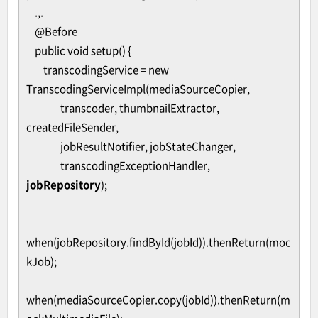
.,.
@Before
public void setup() {
transcodingService = new
TranscodingServiceImpl(mediaSourceCopier,
transcoder, thumbnailExtractor,
createdFileSender,
jobResultNotifier, jobStateChanger,
transcodingExceptionHandler,
jobRepository
);
when(jobRepository.findById(jobId)).thenReturn(moc
kJob);
when(mediaSourceCopier.copy(jobId)).thenReturn(m