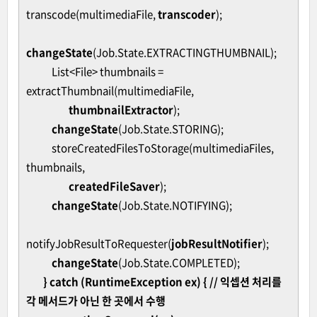
transcode(multimediaFile,
transcoder
);
changeState
(Job.State.EXTRACTINGTHUMBNAIL);
List<File> thumbnails =
extractThumbnail(multimediaFile,
thumbnailExtractor
);
changeState
(Job.State.STORING);
storeCreatedFilesToStorage(multimediaFiles,
thumbnails,
createdFileSaver
);
changeState
(Job.State.NOTIFYING);
notifyJobResultToRequester(
jobResultNotifier
);
changeState
(Job.State.COMPLETED);
} catch (RuntimeException ex) { // 익셉션 처리를
각 메서드가 아닌 한 곳에서 수행