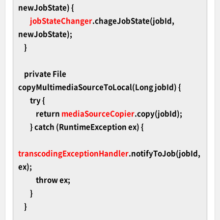
newJobState) {
jobStateChanger
.chageJobState(jobId,
newJobState);
}
private File
copyMultimediaSourceToLocal(Long jobId) {
try {
return
mediaSourceCopier
.copy(jobId);
} catch (RuntimeException ex) {
transcodingExceptionHandler
.notifyToJob(jobId,
ex);
throw ex;
}
}