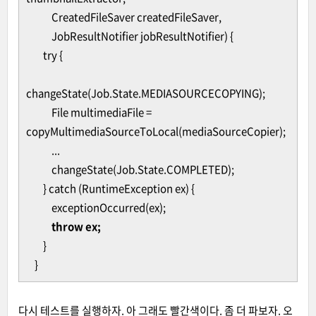
CreatedFileSaver createdFileSaver,
JobResultNotifier jobResultNotifier) {
try {
changeState(Job.State.MEDIASOURCECOPYING);
File multimediaFile =
copyMultimediaSourceToLocal(mediaSourceCopier);
...
changeState(Job.State.COMPLETED);
} catch (RuntimeException ex) {
exceptionOccurred(ex);
throw ex;
}
}
다시 테스트를 실행하자. 아 그래도 빨간색이다. 좀 더 파보자. 오