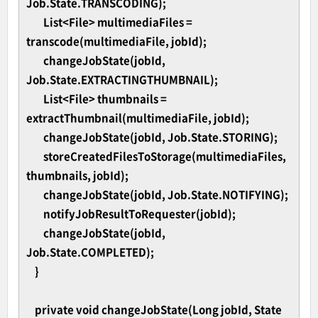
Job.State.TRANSCODING);
List<File> multimediaFiles =
transcode(multimediaFile, jobId);
changeJobState(jobId,
Job.State.EXTRACTINGTHUMBNAIL);
List<File> thumbnails =
extractThumbnail(multimediaFile, jobId);
changeJobState(jobId, Job.State.STORING);
storeCreatedFilesToStorage(multimediaFiles,
thumbnails, jobId);
changeJobState(jobId, Job.State.NOTIFYING);
notifyJobResultToRequester(jobId);
changeJobState(jobId,
Job.State.COMPLETED);
}
private void changeJobState(Long jobId, State