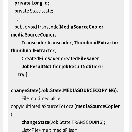
private Long id;
private State state;
...
public void transcode(
MediaSourceCopier
mediaSourceCopier,
Transcoder transcoder, ThumbnailExtractor
thumbnailExtractor,
CreatedFileSaver createdFileSaver,
JobResultNotifier jobResultNotifier
) {
try {
changeState(Job.State.MEDIASOURCECOPYING);
File multimediaFile =
copyMultimediaSourceToLocal(
mediaSourceCopier
);
changeState
(Job.State.TRANSCODING);
List<File> multimediaFiles =