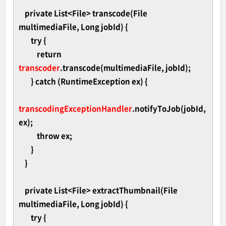
private List<File> transcode(File
multimediaFile, Long jobId) {
try {
return
transcoder
.transcode(multimediaFile, jobId);
} catch (RuntimeException ex) {
transcodingExceptionHandler
.notifyToJob(jobId,
ex);
throw ex;
}
}
private List<File> extractThumbnail(File
multimediaFile, Long jobId) {
try {