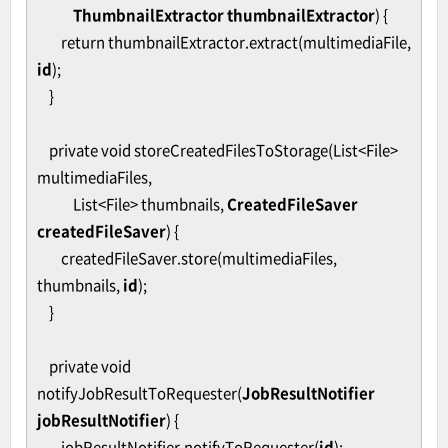
ThumbnailExtractor thumbnailExtractor
) {
return thumbnailExtractor.extract(multimediaFile,
id
);
}
private void storeCreatedFilesToStorage(List<File>
multimediaFiles,
List<File> thumbnails,
CreatedFileSaver
createdFileSaver
) {
createdFileSaver.store(multimediaFiles,
thumbnails,
id
);
}
private void
notifyJobResultToRequester(
JobResultNotifier
jobResultNotifier
) {
jobResultNotifier.notifyToRequester(
id
);