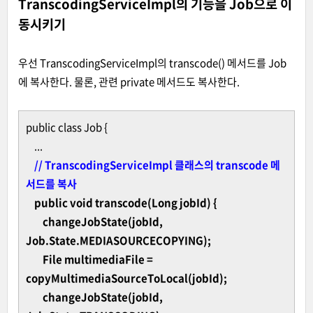
TranscodingServiceImpl의 기능을 Job으로 이
동시키기
우선 TranscodingServiceImpl의 transcode() 메서드를 Job
에 복사한다. 물론, 관련 private 메서드도 복사한다.
public class Job {
...
// TranscodingServiceImpl 클래스의 transcode 메
서드를 복사
public void transcode(Long jobId) {
changeJobState(jobId,
Job.State.MEDIASOURCECOPYING);
File multimediaFile =
copyMultimediaSourceToLocal(jobId);
changeJobState(jobId,