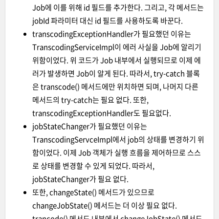
Job에 이를 위해 id 필드를 추가한다. 그리고, 각 메서드는
jobId 파라미터 대신 id 필드를 사용하도록 바꾼다.
transcodingExceptionHandler가 필요했던 이유는
TranscodingServiceImpl이 에러 사실을 Job에 알리기
위함이었다. 위 코드가 Job 내부에서 실행되므로 이제 에
러가 발생하면 Job이 알게 된다. 따라서, try-catch 블록
은 transcode() 메서드에만 위치하면 되며, 나머지 다른
메서드의 try-catch는 필요 없다. 또한,
transcodingExceptionHandler도 필요없다.
jobStateChanger가 필요했던 이유는
TranscodingServceImpl에서 job의 상태를 변경하기 위
함이었다. 이제 Job 객체가 실행 흐름을 제어하므로 스스
로 상태를 변경할 수 있게 되었다. 따라서,
jobStateChanger가 필요 없다.
또한, changeState() 메서드가 있으므로
changeJobState() 메서드는 더 이상 필요 없다.
trancode() 메서드 내부에서 changeJobState() 메서드