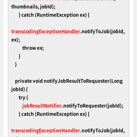
thumbnails, jobId);
} catch (RuntimeException ex) {
transcodingExceptionHandler
.notifyToJob(jobId,
ex);
throw ex;
}
}
private void notifyJobResultToRequester(Long
jobId) {
try {
jobResultNotifier
.notifyToRequester(jobId);
} catch (RuntimeException ex) {
transcodingExceptionHandler
.notifyToJob(jobId,