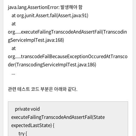
java.lang.AssertionError: 발생해야 함
at org.junit.Assert.fail(Assert.java:91)
at
org.....executeFailingTranscodeAndAssertFail(Transcodin
gServiceImplTest.java:168)
at
org.....transcodeFailBecauseExceptionOccuredAtTransco
der(TranscodingServiceImplTest.java:186)
...
관련 테스트 코드 부분은 아래와 같다.
private void
executeFailingTranscodeAndAssertFail(State
expectedLastState) {
try {