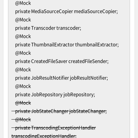
@Mock
private MediaSourceCopier mediaSourceCopier;
@Mock
private Transcoder transcoder;
@Mock
private ThumbnailExtractor thumbnailExtractor;
@Mock
private CreatedFileSaver createdFileSender;
@Mock
private JobResultNotifier jobResultNotifier;
@Mock
private JobRepository jobRepository;
@Mock
private JobStateChanger jobStateChanger;
@Mock
private TranscodingExceptionHandler
transcodingExceptionHandler;