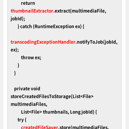
return
thumbnailExtractor
.extract(multimediaFile,
jobId);
} catch (RuntimeException ex) {
transcodingExceptionHandler
.notifyToJob(jobId,
ex);
throw ex;
}
}
private void
storeCreatedFilesToStorage(List<File>
multimediaFiles,
List<File> thumbnails, Long jobId) {
try {
createdFileSaver
.store(multimediaFiles,