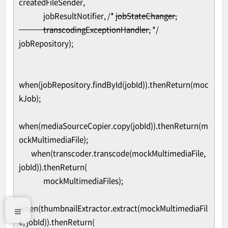
createdFileSender,
jobResultNotifier, /*
jobStateChanger,
transcodingExceptionHandler,
*/
jobRepository);
when(jobRepository.findById(jobId)).thenReturn(moc
kJob);
when(mediaSourceCopier.copy(jobId)).thenReturn(m
ockMultimediaFile);
when(transcoder.transcode(mockMultimediaFile,
jobId)).thenReturn(
mockMultimediaFiles);
when(thumbnailExtractor.extract(mockMultimediaFil
e, jobId)).thenReturn(