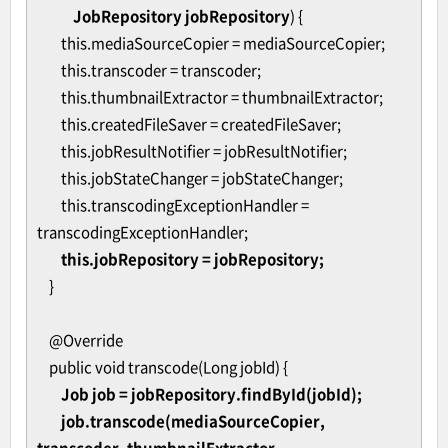
JobRepository jobRepository
) {
this.mediaSourceCopier = mediaSourceCopier;
this.transcoder = transcoder;
this.thumbnailExtractor = thumbnailExtractor;
this.createdFileSaver = createdFileSaver;
this.jobResultNotifier = jobResultNotifier;
this.jobStateChanger = jobStateChanger;
this.transcodingExceptionHandler =
transcodingExceptionHandler;
this.jobRepository = jobRepository;
}
@Override
public void transcode(Long jobId) {
Job job =
jobRepository
.findById(jobId);
job.transcode(mediaSourceCopier,