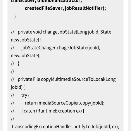
transcoder, thumbnailExtractor,
createdFileSaver, jobResultNotifier);
}
// private void changeJobState(Long jobId, State
newJobState) {
// jobStateChanger.chageJobState(jobId,
newJobState);
// }
//
// private File copyMultimediaSourceToLocal(Long
jobId) {
// try {
// return mediaSourceCopier.copy(jobId);
// } catch (RuntimeException ex) {
//
transcodingExceptionHandler.notifyToJob(jobId, ex);