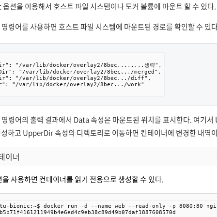
unt 옵션을 이용해서 호스트 파일 시스템이나 도커 볼륨에 마운트 할 수 있다.
ect 명령어를 사용하면
호스트 파일 시스템에 마운트된 경로를 확인할 수 있다
ir": "/var/lib/docker/overlay2/8bec........생략",

Dir": "/var/lib/docker/overlay2/8bec.../merged",

ir": "/var/lib/docker/overlay2/8bec.../diff",

r": "/var/lib/docker/overlay2/8bec.../work"

pect 명령어의 출력 결과에서 Data 속성은 마운트된 위치를 표시한다. 여기
성하고 UpperDir 속성의 디렉토리로 이동하면 컨테이너에 변경한 내역이
컨테이너
y 옵션을 사용하면 컨테이너를 읽기 전용으로 생성할 수 있다.
tu-bionic:~$ docker run -d --name web --read-only -p 8080:80 ngin
b5b71f4161211949b4e6ed4c9eb38c89d49b07daf1887608570d