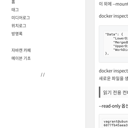
홈
이 외에 --mo
태그
docker insp
미디어로그
위치로그
방명록
"Data": {

    "LowerD
    "Merged
    "UpperD
자바캔 카페
    "WorkDi
},
메이븐 기초
docker ins
/
/
새로운 파일을 생
읽기 전용 
--read-onl
vagrant@ubun
6077fb45aea3