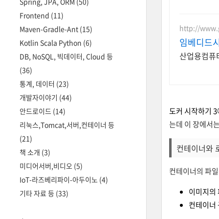
Spring, JPA, ORM
(50)
Frontend
(11)
http://www.
Maven-Gradle-Ant
(15)
임베디드시
Kotlin Scala Python
(6)
산업용컴퓨터
DB, NoSQL, 빅데이터, Cloud 등
(36)
통계, 데이터
(23)
개발자이야기
(44)
도커 시작하기 3
안드로이드
(14)
는데 이 장에서
리눅스,Tomcat,서버,컨테이너 등
(21)
컨테이너와 
책 소개
(3)
미디어서버,비디오
(5)
컨테이너의 파일
IoT-라즈베리파이-아두이노
(4)
이미지의 
기타 자료 등
(33)
컨테이너 