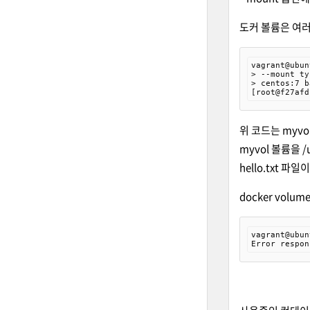
도커 볼륨은 여러
vagrant@ubun
> --mount ty
> centos:7 b
[root@f27afd
위 코드는 myvo
myvol 볼륨을 /
hello.txt 파
docker vo
vagrant@ubun
Error respon