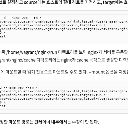
bind로 설정하고 source에는 호스트의 절대 경로를 지정하고, target
 -d --name web --rm \

ype=bind,source=/home/vagrant/nginx/html,target=/usr/share/nginx/
ype=bind,source=/home/vagrant/nginx/run,target=/run \

ype=bind,source=/home/vagrant/nginx/cache,target=/var/cache/nginx
0 \

est
뒤 /home/vagrant/nginx/run 디렉토리를 보면 nginx가 서버를 구동
agrant/nginx/cache 디렉토리에는 nginx가 cache 목적으로 생성한
 마운트할 때 읽기 전용으로 마운트할 수도 있다. --mount 옵션을 지정할 
d --name web --rm \

ype=bind,source=/home/vagrant/nginx/html,target=/usr/share/nginx
ype=bind,source=/home/vagrant/nginx/run,target=/run \

ype=bind,source=/home/vagrant/nginx/cache,target=/var/cache/nginx
0 \

est
정한 마운트 경로는 컨테이너 내부에서는 수정이 안 된다.