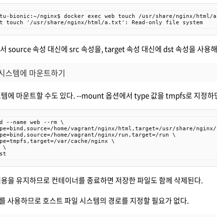
tu-bionic:~/nginx$ docker exec web touch /usr/share/nginx/html/a.
t touch '/usr/share/nginx/html/a.txt': Read-only file system
서 source 속성 대신에 src 속성을, target 속성 대신에 dst 속성을 사용
 시스템에 마운트하기
에 마운트할 수도 있다. --mount 옵션에서 type 값을 tmpfs로 지정하
d --name web --rm \

pe=bind,source=/home/vagrant/nginx/html,target=/usr/share/nginx/
pe=bind,source=/home/vagrant/nginx/run,target=/run \

pe=tmpfs,target=/var/cache/nginx \

\

st
내용을 유지하므로 컨테이너를 종료하면 저장한 파일도 함께 삭제된다.
리를 사용하므로 호스트 파일 시스템의 경로를 지정할 필요가 없다.