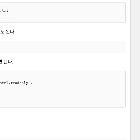
txt

해도 된다.
면 된다.
html,readonly \
