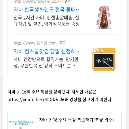
http://www.flowerq.co.kr
광고
자바 한국생화랜드 전국 꽃배달
2시간배송
전국 2시간 자바, 친절총알배송, 신
규적립 및 할인, 백화점상품권 증정
http://www.컴스쿨.com
광고
자바 컴스쿨닷컴 당일 신청&결
제시 기프티콘!
자바 인강만으로 합격가능, 단기완
성, 무한반복 전 강좌 스마트폰 학습
가능
자바 9 - 16의 주요 특징을 정리했다. 자세한 내용은
https://youtu.be/7SlDdzVk6GE
영상을 참고하기 바란다.
자바 9-16 주요 특징 복습하기(코딩 위주)