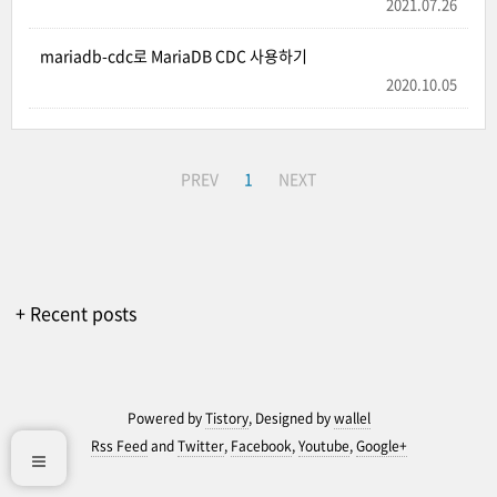
2021.07.26
mariadb-cdc로 MariaDB CDC 사용하기
2020.10.05
PREV
1
NEXT
+ Recent posts
Powered by
Tistory
, Designed by
wallel
Rss Feed
and
Twitter
,
Facebook
,
Youtube
,
Google+